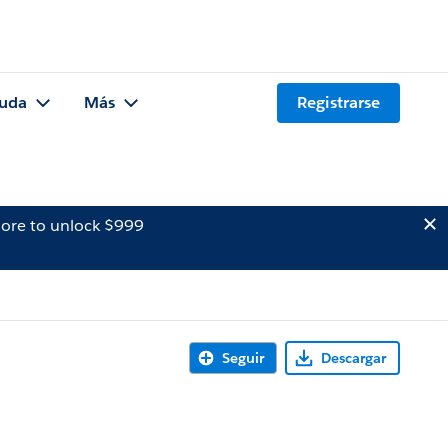
uda
Más
Registrarse
ore to unlock $999
Seguir
Descargar