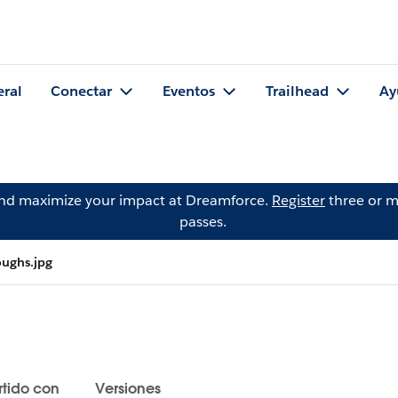
eral
Conectar
Eventos
Trailhead
Ay
and maximize your impact at Dreamforce.
Register
three or m
passes.
ughs.jpg
tido con
Versiones