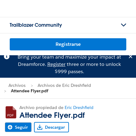
Trailblazer Community
Registrarse
Bring your team and maximize your impact at
Dreamforce.
Register
three or more to unlock
$999 passes.
Archivos
Archivos de Eric Dreshfield
Attendee Flyer.pdf
Archivo propiedad de
Eric Dreshfield
Attendee Flyer.pdf
Seguir
Descargar