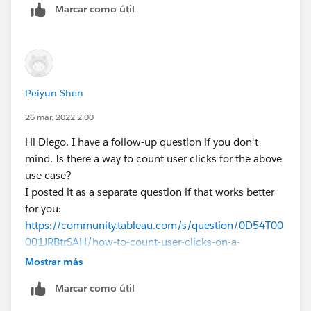
Marcar como útil
Peiyun Shen
26 mar. 2022 2:00
Hi Diego. I have a follow-up question if you don't
mind. Is there a way to count user clicks for the above
use case?
I posted it as a separate question if that works better
for you:
https://community.tableau.com/s/question/0D54T00
001JRBtrSAH/how-to-count-user-clicks-on-a-
worksheet
Mostrar más
Marcar como útil
Thank you so much!!