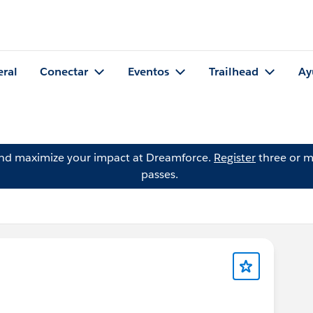
eral
Conectar
Eventos
Trailhead
Ay
and maximize your impact at Dreamforce.
Register
three or m
passes.