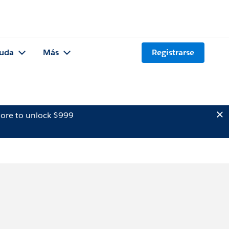
uda
Más
Registrarse
ore to unlock $999