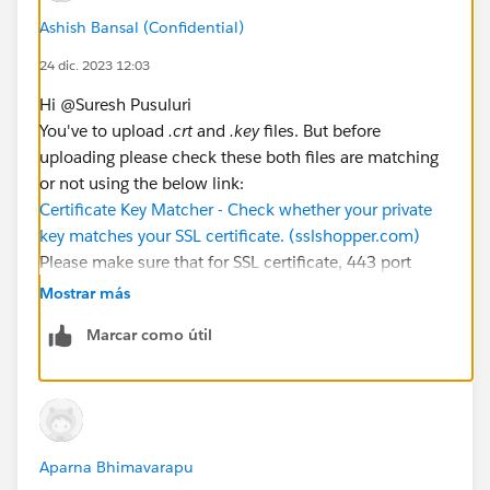
Ashish Bansal (Confidential)
24 dic. 2023 12:03
Hi @Suresh Pusuluri​
You've to upload
.crt
and
.key
files. But before
uploading please check these both files are matching
or not using the below link:
Certificate Key Matcher - Check whether your private
key matches your SSL certificate. (sslshopper.com)
Please make sure that for SSL certificate, 443 port
should not use in another process.
Mostrar más
Marcar como útil
Ashish Bansal (Tableau Forums Ambassador 2023)
Please upvote my helpful replies and choose Select as
Best Answer
Aparna Bhimavarapu