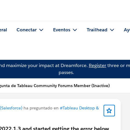
eral
Conectar
Eventos
Trailhead
Ay
and maximize your impact at Dreamforce.
Register
three or m
passes.
gunta de Tableau Community Forums Member (Inactive)
Salesforce)
ha preguntado en
#Tableau Desktop &
2022.1.3 and started getting the error below