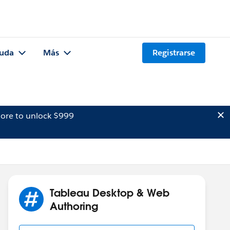
uda
Más
Registrarse
ore to unlock $999
Tableau Desktop & Web
Authoring