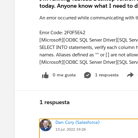
today. Anyone know what I need to do 
An error occurred while communicating with 
Error Code: 2F0F5E42
[Microsoft][ODBC SQL Server Driver][SQL Serv
SELECT INTO statements, verify each column ha
names. Aliases defined as "" or [] are not allo
[Microsoft][ODBC SQL Server Driver][SQL Serv
0 me gusta
1 respuesta
S
1 respuesta
Dan Cory (Salesforce)
13 jul. 2022 19:28