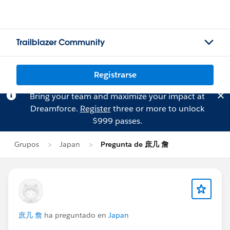
Trailblazer Community
Registrarse
Bring your team and maximize your impact at
Dreamforce.
Register
three or more to unlock
$999 passes.
Grupos
Japan
Pregunta de 庶几 詹
庶几 詹
ha preguntado en
Japan