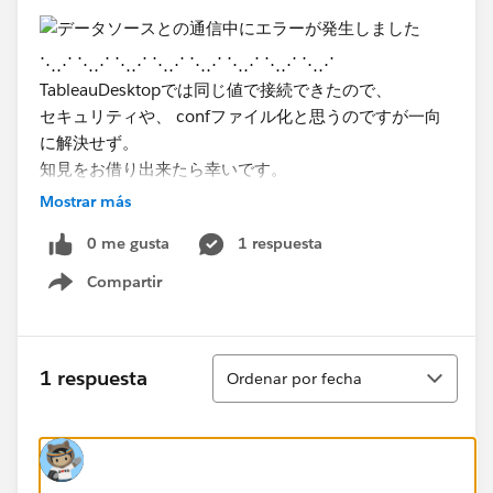
⋱⋰ ⋱⋰ ⋱⋰ ⋱⋰ ⋱⋰ ⋱⋰ ⋱⋰ ⋱⋰
TableauDesktopでは​同じ値で接続できたので、
セキュリティや、 confファイル化と思うのですが一向
に解決せず。
知見をお借り出来たら幸いです。
Mostrar más
​ポート
0 me gusta
1 respuesta
Compartir
postfresql.confの設定
Show menu
pg_hba.confの設定
Ordenar
1 respuesta
Ordenar por fecha