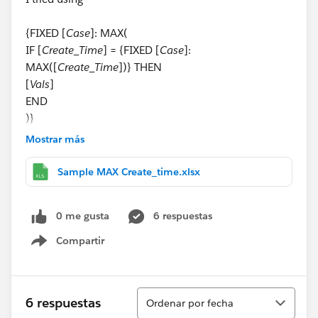
{FIXED [
Case
]: MAX(
IF [
Create_Time
] = {FIXED [
Case
]:
MAX([
Create_Time
])} THEN
[
Vals
]
END
)}
Mostrar más
however I am not getting the desired result.
Sample MAX Create_time.xlsx
Looking for some advise.
0 me gusta
6 respuestas
Thanking you
Compartir
Show menu
Regards,
Rishi
Ordenar
6 respuestas
Ordenar por fecha