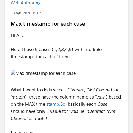
Web Authoring
19 feb. 2020 19:07
Max timestamp for each case
Hi All,
Here I have 5 Cases (1,2,3,4,5) with multiple
timestamps for each of them.
What I want to do is select '
Cleared', 'Not Cleared' or
'match
' (these have the column name as '
Vals
') based
on the MAX time
stamp.So
, basically each
Case
should have only 1 value for '
Vals
' ie. '
Cleared', 'Not
Cleared' or 'match
'.
I tried using