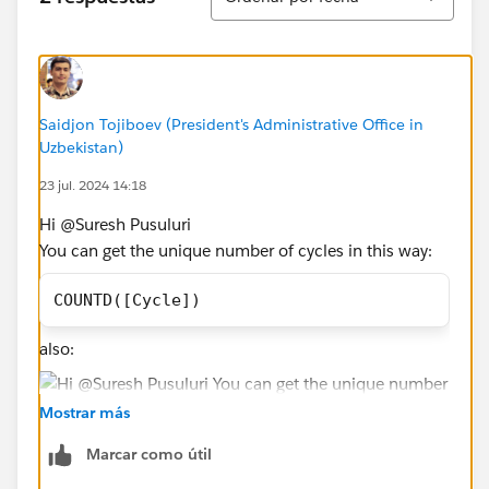
Saidjon Tojiboev (President's Administrative Office in
Uzbekistan)
23 jul. 2024 14:18
Hi @Suresh Pusuluri​
You can get the unique number of cycles in this way:
COUNTD([Cycle])
also:
Mostrar más
Marcar como útil