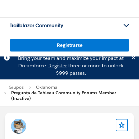
Trailblazer Community
Registrarse
Bring your team and maximize your impact at
Dreamforce.
Register
three or more to unlock
$999 passes.
Grupos
Oklahoma
Pregunta de Tableau Community Forums Member
(Inactive)