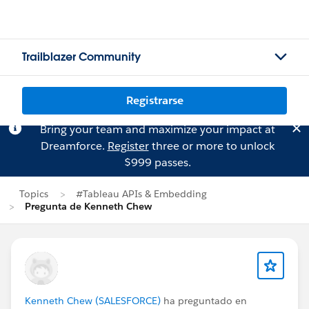
Trailblazer Community
Registrarse
Bring your team and maximize your impact at
Dreamforce.
Register
three or more to unlock
$999 passes.
Topics
#Tableau APIs & Embedding
Pregunta de Kenneth Chew
Kenneth Chew (SALESFORCE)
ha preguntado en