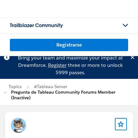
Trailblazer Community
Registrarse
Bring your team and maximize your impact at
Dreamforce.
Register
three or more to unlock
$999 passes.
Topics
#Tableau Server
Pregunta de Tableau Community Forums Member
(Inactive)