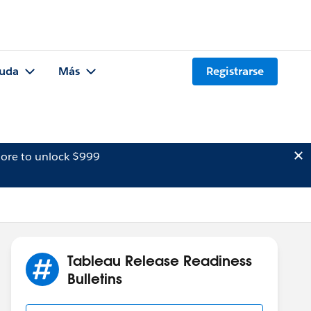
uda
Más
Registrarse
ore to unlock $999
Tableau Release Readiness
Bulletins