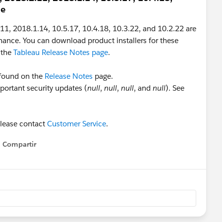
le
11, 2018.1.14, 10.5.17, 10.4.18, 10.3.22, and 10.2.22 are
nance. You can download product installers for these
 the
Tableau Release Notes page
.
e found on the
Release Notes
page.
portant security updates (
null
,
null
,
null
, and
null
). See
please contact
Customer Service
.
Compartir
Show menu