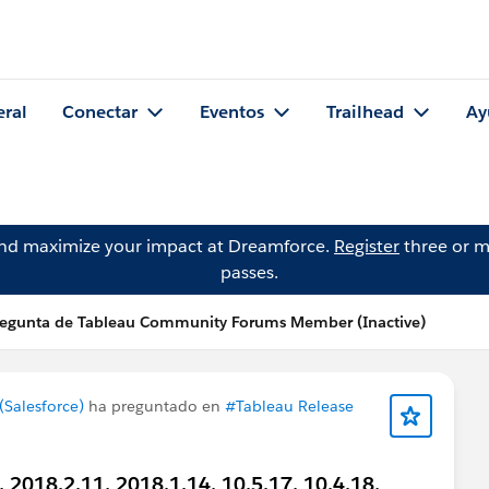
eral
Conectar
Eventos
Trailhead
Ay
and maximize your impact at Dreamforce.
Register
three or m
passes.
egunta de Tableau Community Forums Member (Inactive)
Salesforce)
ha preguntado en
#Tableau Release
, 2018.2.11, 2018.1.14, 10.5.17, 10.4.18,