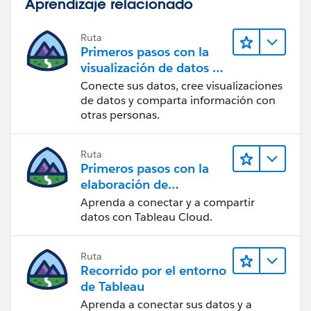
Aprendizaje relacionado
Ruta
Primeros pasos con la
visualización de datos en
Tableau Desktop
Conecte sus datos, cree visualizaciones
de datos y comparta información con
otras personas.
Ruta
Primeros pasos con la
elaboración de
contenido web en
Aprenda a conectar y a compartir
Tableau Cloud
datos con Tableau Cloud.
Ruta
Recorrido por el entorno
de Tableau
Aprenda a conectar sus datos y a