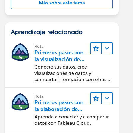
Más sobre este tema
Aprendizaje relacionado
Ruta
Primeros pasos con
la visualización de
datos en Tableau
Conecte sus datos, cree
Desktop
visualizaciones de datos y
comparta información con otras
personas.
Ruta
Primeros pasos con
la elaboración de
contenido web en
Aprenda a conectar y a compartir
Tableau Cloud
datos con Tableau Cloud.