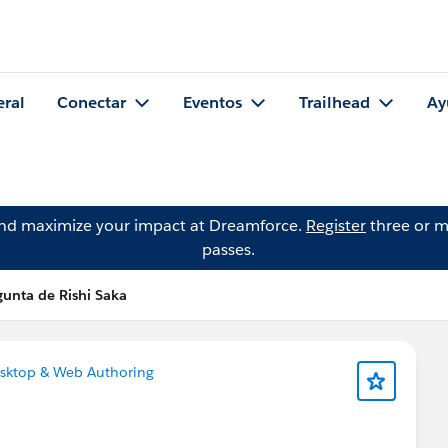
eral
Conectar
Eventos
Trailhead
Ay
and maximize your impact at Dreamforce.
Register
three or m
passes.
gunta de Rishi Saka
sktop & Web Authoring