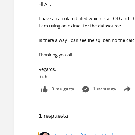
Hi All,
I have a calculated filed which is a LOD and I
I am using an extract for the datasource.
Is there a way I can see the sql behind the cal
Thanking you all
Regards,
Rishi
0 me gusta
1 respuesta
S
1 respuesta