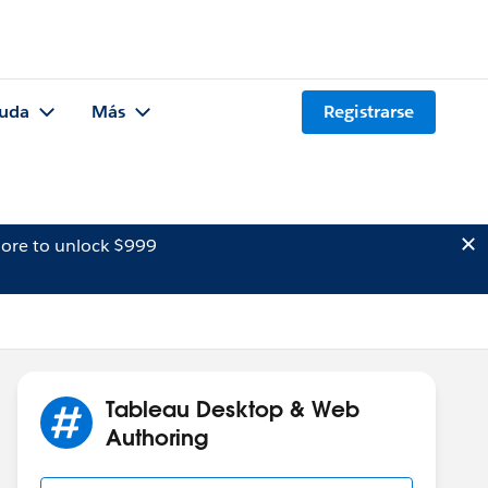
uda
Más
Registrarse
ore to unlock $999
Tableau Desktop & Web
Authoring