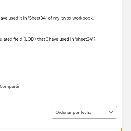
 have used it in 'Sheet34' of my .twbx workbook.
culated field (LOD) that I have used in 'sheet34'?
Compartir
how menu
Ordenar
Ordenar por fecha