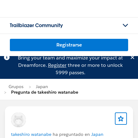
Trailblazer Community
Registrarse
Bring your team and maximize your impact at
Dreamforce.
Register
three or more to unlock
$999 passes.
Grupos
Japan
Pregunta de takeshiro watanabe
takeshiro watanabe
ha preguntado en
Japan