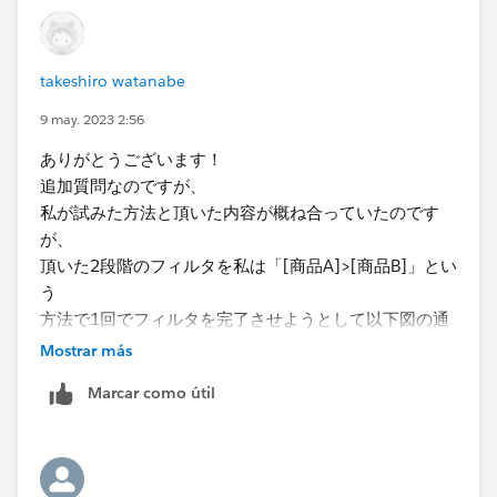
takeshiro watanabe
9 may. 2023 2:56
ありがとうございます！
追加質問なのですが、
私が試みた方法と頂いた内容が概ね合っていたのです
が、​
頂いた2段階のフィルタを私は「​[商品A]>[商品B]」とい
う
方法で1回でフィルタを完了させようとして以下図の通
り、
Mostrar más
一部合わないデータが出てきてしまいました。​
Marcar como útil
​頂いた方法と異なる部分はどのような箇所なのでしょう
か。
大変お手数ですが、ご教授お願い致します。​