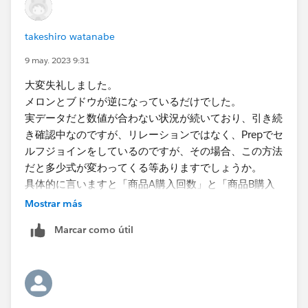
takeshiro watanabe
9 may. 2023 9:31
大変失礼しました。
メロンとブドウが逆になっているだけでした。
実データだと数値が合わない状況が続いており、引き続
き確認中なのですが、リレーションではなく、Prepでセ
ルフジョインをしているのですが、その場合、この方法
だと多少式が変わってくる等ありますでしょうか。
具体的に言いますと​「商品A購入回数」と「商品B購入
回数」の数値が実際より大きくなってしまいます。
Mostrar más
パフォーマンスの関係で前処理は極力Prepで済ます社内
Marcar como útil
ポリシーがあるので、
可能でしたら、セルフジョインでの対応方法をご教授頂
けるとありがたいです。​