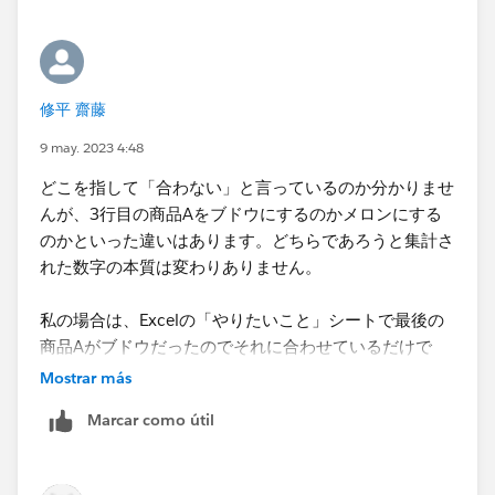
次の「既に出てきた組み合わせ」を除くのは2段階に分
けます。まず一度出てきた商品Aを列挙し、
修平 齋藤
その中に商品Bが含まれないものだけを残すようにフィ
9 may. 2023 4:48
ルタリングします。これでAB逆転の重複した組み合わ
どこを指して「合わない」と言っているのか分かりませ
せを排除できます。
んが、3行目の商品Aをブドウにするのかメロンにする
のかといった違いはあります。どちらであろうと集計さ
れた数字の本質は変わりありません。​
あとは商品ABそれぞれの購入回数をLODで作成して表
示します。
私の場合は、Excelの「やりたいこと」シートで最後の
商品Aがブドウだったのでそれに合わせているだけで
す。​
Mostrar más
Marcar como útil