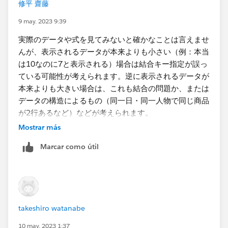
修平 齋藤
9 may. 2023 9:39
実際のデータや式を見てみないと確かなことは言えませ
んが、表示されるデータが本来よりも小さい（例：本当
は10なのに7と表示される）​場合は結合キー指定が誤っ
ている可能性が考えられます。逆に表示されるデータが
本来よりも大きい場合は、これも結合の問題か、または
データの構造によるもの（同一日・同一人物で同じ商品
が2行あるなど）などが考えられます。
Mostrar más
リレーションと自己結合の違いはあまり大きくありませ
Marcar como útil
んが、COUNT関数は両者で挙動が​違ってきますので、
式を見直す必要があるかもしれません。
takeshiro watanabe
10 may. 2023 1:37