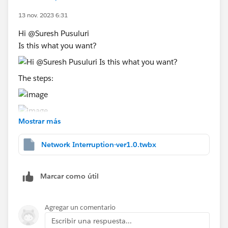
13 nov. 2023 6:31
Hi @Suresh Pusuluri​
Is this what you want?
The steps:
Mostrar más
Network Interruption-ver1.0.twbx
Check the attached workbook and let me know if it is
correct
Marcar como útil
Thanks
Agregar un comentario
Said
(Please upvote all my answers and select the best one
Escribir una respuesta...