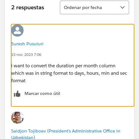
Ordenar
2 respuestas
Ordenar por fecha
Suresh Pusuluri
15 nov. 2023 7:06
i want to convert the duration per month column
which was in string format to days, hours, min and sec
format
Marcar como útil
Saidjon Tojiboev (President's Administrative Office in
Uzbekistan)