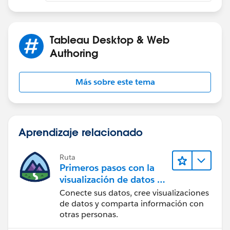
if you find them helpful)
Tableau Desktop & Web
Authoring
Más sobre este tema
Aprendizaje relacionado
Ruta
Primeros pasos con la
visualización de datos en
Tableau Desktop
Conecte sus datos, cree visualizaciones
de datos y comparta información con
otras personas.