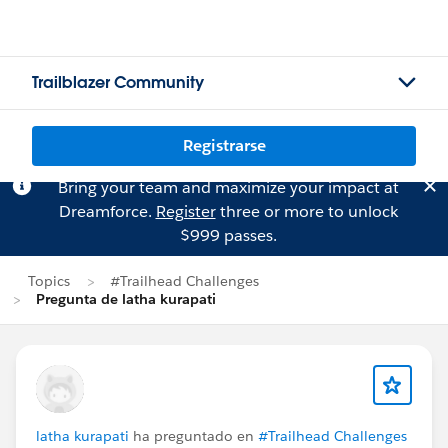
Trailblazer Community
Registrarse
Bring your team and maximize your impact at
Dreamforce.
Register
three or more to unlock
$999 passes.
Topics
#Trailhead Challenges
Pregunta de latha kurapati
latha kurapati
ha preguntado en
#Trailhead Challenges