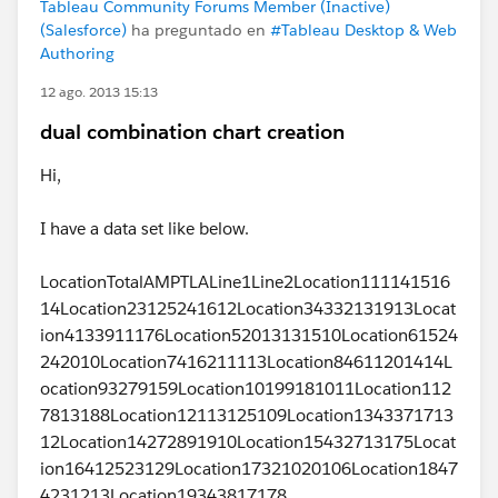
Tableau Community Forums Member (Inactive)
(Salesforce)
ha preguntado en
#Tableau Desktop & Web
Authoring
12 ago. 2013 15:13
dual combination chart creation
Hi,
I have a data set like below.
LocationTotalAMPTLALine1Line2Location111141516
14Location23125241612Location34332131913Locat
ion4133911176Location52013131510Location61524
242010Location7416211113Location84611201414L
ocation93279159Location10199181011Location112
7813188Location12113125109Location1343371713
12Location14272891910Location15432713175Locat
ion16412523129Location17321020106Location1847
4231213Location19343817178