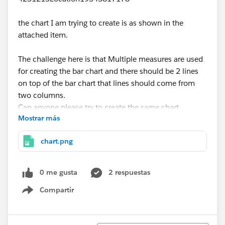
the chart I am trying to create is as shown in the
attached item.
The challenge here is that Multiple measures are used
for creating the bar chart and there should be 2 lines
on top of the bar chart that lines should come from
two columns.
Can anyone please try to create the same chart
Mostrar más
without changing the structure of the data.
chart.png
If this is not possible which can be the best alternate
solution to represent this type of the data.
0 me gusta
2 respuestas
Regards,
Compartir
Philip George
Show menu