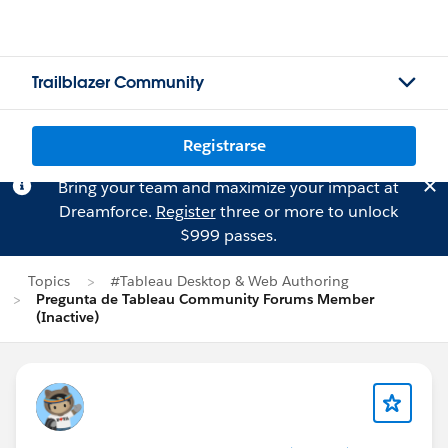
Trailblazer Community
Registrarse
Bring your team and maximize your impact at
Dreamforce.
Register
three or more to unlock
$999 passes.
Topics
#Tableau Desktop & Web Authoring
Pregunta de Tableau Community Forums Member
(Inactive)