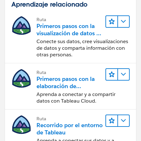
Aprendizaje relacionado
Ruta
Primeros pasos con la
visualización de datos en
Tableau Desktop
Conecte sus datos, cree visualizaciones
de datos y comparta información con
otras personas.
Ruta
Primeros pasos con la
elaboración de
contenido web en
Aprenda a conectar y a compartir
Tableau Cloud
datos con Tableau Cloud.
Ruta
Recorrido por el entorno
de Tableau
Aprenda a conectar sus datos y a