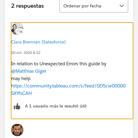
Ordenar
2 respuestas
Ordenar por fecha
Ciara Brennan (Salesforce)
30 oct. 2025 8:22
In relation to Unexpected Errors this guide by
@Matthias Giger
may help
https://community.tableau.com/s/feed/0D5cw00000
SXYfsCAH
A 1 usuario más le resultó útil