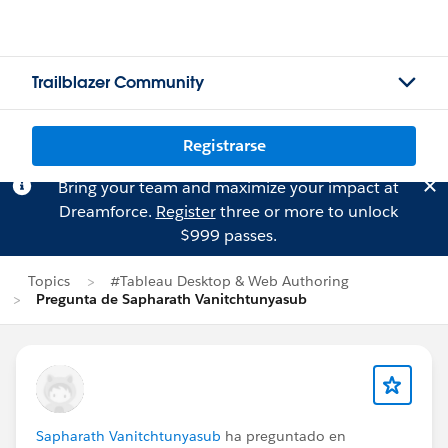
Trailblazer Community
Registrarse
Bring your team and maximize your impact at
Dreamforce.
Register
three or more to unlock
$999 passes.
Topics
#Tableau Desktop & Web Authoring
Pregunta de Sapharath Vanitchtunyasub
Sapharath Vanitchtunyasub
ha preguntado en