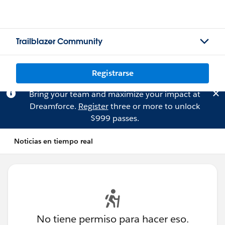
Trailblazer Community
Registrarse
Bring your team and maximize your impact at
Dreamforce.
Register
three or more to unlock
$999 passes.
Noticias en tiempo real
No tiene permiso para hacer eso.