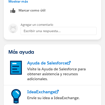
Mostrar más
it wrong.
The bot is set to 1 for the secure session.
Marcar como útil
I checked the forum, but no one could help me.
Agregar un comentario
If you need more photos or see other settings, do not
Escribir una respuesta...
hesitate to contact me.
Thank you
Más ayuda
Ayuda de Salesforce
Visite la Ayuda de Salesforce para
obtener asistencia y recursos
adicionales.
IdeaExchange
Envíe su idea a IdeaExchange.