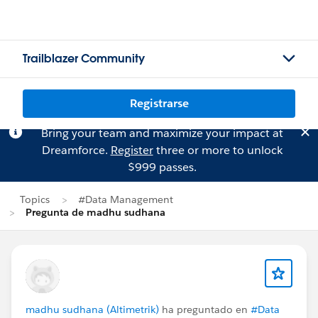
Trailblazer Community
Registrarse
Bring your team and maximize your impact at
Dreamforce.
Register
three or more to unlock
$999 passes.
Topics
#Data Management
Pregunta de madhu sudhana
madhu sudhana (Altimetrik)
ha preguntado en
#Data