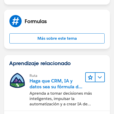
Formulas
Más sobre este tema
Aprendizaje relacionado
Ruta
Haga que CRM, IA y
datos sea su fórmula de
confianza
Aprenda a tomar decisiones más
inteligentes, impulsar la
automatización y a crear IA de
confianza utilizando la tecnología y los