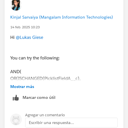
PicklistFieldA__c,
PicklistFieldB__c),
Kinjal Sarvaiya (Mangalam Information Technologies)
Owner.Id
<> $
User.Id
14 feb. 2025 10:23
))
Hi
@Lukas Giese
But when I try this, Salesforce comes up with the error
that " Picklist fields are only supported in certain
You can try the following:
functions".
AND(
Any idea what causes this?
OR(ISCHANGED(PicklistFieldA__c),
ISCHANGED(PicklistFieldB__c )),
Mostrar más
Owner.Id
<> $
User.Id
Marcar como útil
)
Agregar un comentario
Escribir una respuesta...