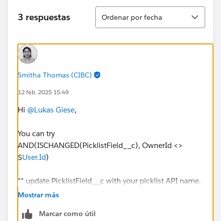
Ordenar
3 respuestas
Ordenar por fecha
Smitha Thomas (CIBC)
12 feb. 2025 15:49
Hi
@Lukas Giese
,
You can try
AND(ISCHANGED(PicklistField__c), OwnerId <>
$
User.Id
)
** update PicklistField__c with your picklist API name.
Mostrar más
Marcar como útil