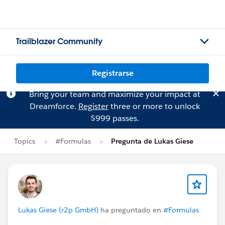
Trailblazer Community
Registrarse
Bring your team and maximize your impact at
Dreamforce.
Register
three or more to unlock
$999 passes.
Topics
#Formulas
Pregunta de Lukas Giese
Lukas Giese (r2p GmbH)
ha preguntado en
#Formulas