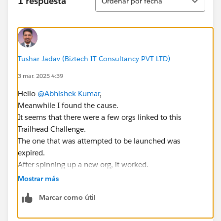
1 respuesta
Ordenar por fecha
Tushar Jadav (Biztech IT Consultancy PVT LTD)
3 mar. 2025 4:39
Hello
@Abhishek Kumar
,
Meanwhile I found the cause.
It seems that there were a few orgs linked to this
Trailhead Challenge.
The one that was attempted to be launched was
expired.
After spinning up a new org, it worked.
https://trailhead.salesforce.com/trailblazer-
Mostrar más
community/feed/0D5KX00000J6SQz0AN
Marcar como útil