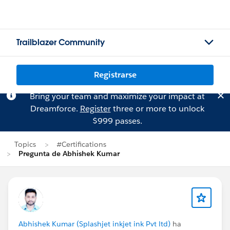
Trailblazer Community
Registrarse
Bring your team and maximize your impact at
Dreamforce.
Register
three or more to unlock
$999 passes.
Topics
#Certifications
Pregunta de Abhishek Kumar
Abhishek Kumar (Splashjet inkjet ink Pvt ltd)
ha