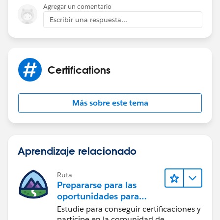
Agregar un comentario
Escribir una respuesta...
Certifications
Más sobre este tema
Aprendizaje relacionado
Ruta
Prepararse para las
oportunidades para
desarrolladores del
Estudie para conseguir certificaciones y
ecosistema de
participe en la comunidad de