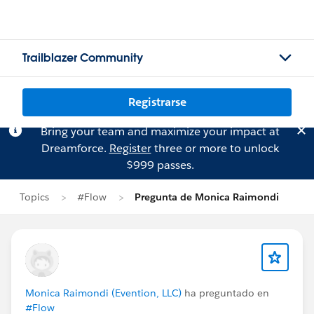
Trailblazer Community
Registrarse
Bring your team and maximize your impact at
Dreamforce.
Register
three or more to unlock
$999 passes.
Topics
#Flow
Pregunta de Monica Raimondi
Monica Raimondi (Evention, LLC)
ha preguntado en
#Flow