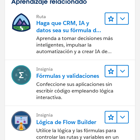
Aprendizaje relacionado
Ruta
Haga que CRM, IA y
datos sea su fórmula de
confianza
Aprenda a tomar decisiones más
inteligentes, impulsar la
automatización y a crear IA de
confianza utilizando la tecnología y los
productos más populares de
Insignia
Salesforce.
Fórmulas y validaciones
Confeccione sus aplicaciones sin
escribir código empleando lógica
interactiva.
Insignia
Lógica de Flow Builder
Utilice la lógica y las fórmulas para
controlar las rutas y variables en un