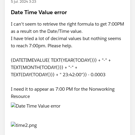
5 jul. 2024 3:23
Date Time Value error
I can't seem to retrieve the right formula to get 7:00PM
as a result on the Date/Time value.
I have tried a lot of decimal values but nothing seems
to reach 7:00pm. Please help.
(DATETIMEVALUE( TEXT(YEAR(TODAY())) + "-" +
TEXT(MONTH(TODAY())) + "-" +
TEXT(DAY(TODAY())) + " 23:42:00")) - 0.0003
I need it to appear as 7:00 PM for the Nonworking
Resource