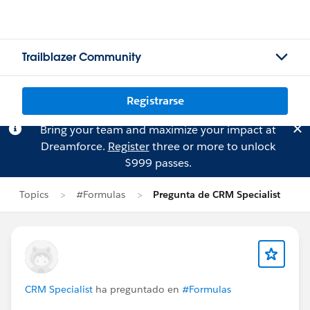
Trailblazer Community
Registrarse
Bring your team and maximize your impact at
Dreamforce.
Register
three or more to unlock
$999 passes.
Topics
#Formulas
Pregunta de CRM Specialist
CRM Specialist
ha preguntado en
#Formulas