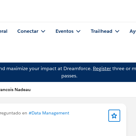
eral
Conectar
Eventos
Trailhead
Ay
and maximize your impact at Dreamforce.
Register
three or m
passes.
rancois Nadeau
reguntado en
#Data Management