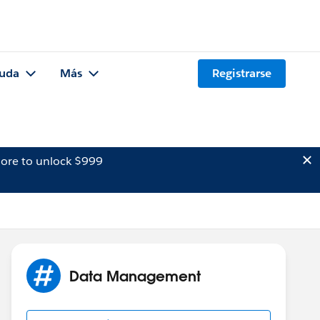
uda
Más
Registrarse
ore to unlock $999
Data Management