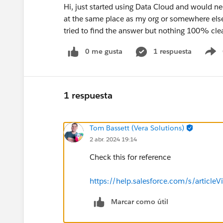
Hi, just started using Data Cloud and would nee
at the same place as my org or somewhere els
tried to find the answer but nothing 100% cle
0 me gusta
1 respuesta
S
1 respuesta
Tom Bassett (Vera Solutions)
2 abr. 2024 19:14
Check this for reference
https://help.salesforce.com/s/arti
Marcar como útil