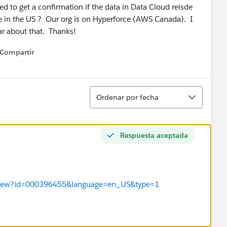
d to get a confirmation if the data in Data Cloud reisde
e in the US ? Our org is on Hyperforce (AWS Canada). I
ar about that. Thanks!
Compartir
how menu
Ordenar
Ordenar por fecha
Respuesta aceptada
cleView?id=000396455&language=en_US&type=1