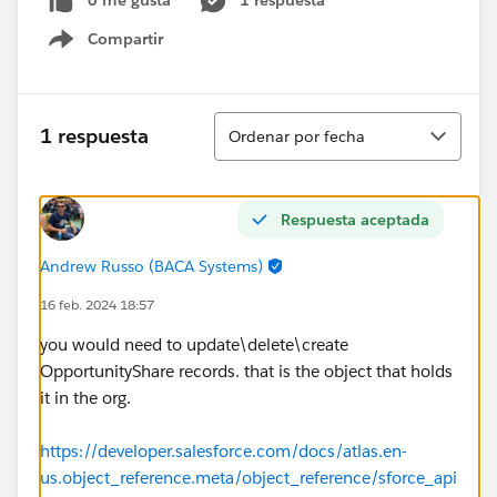
0 me gusta
1 respuesta
Compartir
Show menu
Ordenar
1 respuesta
Ordenar por fecha
Respuesta aceptada
Andrew Russo (BACA Systems)
16 feb. 2024 18:57
you would need to update\delete\create
OpportunityShare records. that is the object that holds
it in the org.
https://developer.salesforce.com/docs/atlas.en-
us.object_reference.meta/object_reference/sforce_api