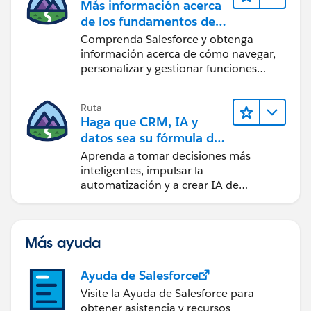
Más información acerca
de los fundamentos de
CRM para Lightning
Comprenda Salesforce y obtenga
Experience
información acerca de cómo navegar,
personalizar y gestionar funciones
básicas de CRM.
Ruta
Haga que CRM, IA y
datos sea su fórmula de
confianza
Aprenda a tomar decisiones más
inteligentes, impulsar la
automatización y a crear IA de
confianza utilizando la tecnología y los
productos más populares de
Salesforce.
Más ayuda
Ayuda de Salesforce
Visite la Ayuda de Salesforce para
obtener asistencia y recursos