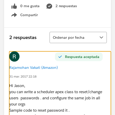
0 me gusta
2 respuestas
Compartir
Show menu
Ordenar
2 respuestas
Ordenar por fecha
Respuesta aceptada
Rajamohan Vakati (Amazon)
31 mar. 2017 22:18
Hi Jason,
you can write a scheduler apex class to reset/change
users passwords . and configure the same job in all
your orgs
Sample code to reset password it .