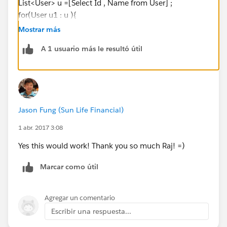
List<User> u =[Select Id , Name from User] ;
for(User u1 : u ){
System.resetPassword(
u1.id
,false );
Mostrar más
}
A 1 usuario más le resultó útil
Thanks ,
Raj
Jason Fung (Sun Life Financial)
1 abr. 2017 3:08
Yes this would work! Thank you so much Raj! =)
Marcar como útil
Agregar un comentario
Escribir una respuesta...