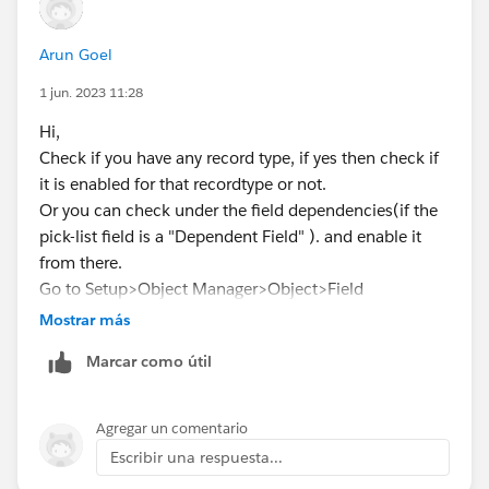
Arun Goel
1 jun. 2023 11:28
Hi,
Check if you have any record type, if yes then check if
it is enabled for that recordtype or not.
Or you can check under the field dependencies(if the
pick-list field is a "Dependent Field" ). and enable it
from there.
Go to Setup>Object Manager>Object>Field
Relationships>Field Dependencies(on top right of
Mostrar más
page)
Marcar como útil
Check there if it is included in the values or not.
Please mark it as best answer if this helps.
Thanks
Agregar un comentario
Arun
Escribir una respuesta...