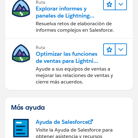
Ruta
Explorar informes y
paneles de Lightning
Experience
Resuelva retos de elaboración de
informes complejos en Salesforce.
Ruta
Optimizar las funciones
de ventas para Lightning
Experience
Ayude a sus equipos de ventas a
mejorar las relaciones de ventas y
cierre más acuerdos.
Más ayuda
Ayuda de Salesforce
Visite la Ayuda de Salesforce para
obtener asistencia y recursos