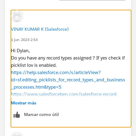
VINAY KUMAR K (Salesforce)
1 jun. 2023 2:53
Hi Dylan,
Do you have any record types assigned ? If yes check if
picklist lov is enabled.
https://help.salesforce.com/s/articleView?
id=sf.editing_picklists_for_record_types_and_business
_processes.htm&type=5
https://www.salesforceben.com/salesforce-record-
types/
Mostrar más
Please mark as Best Answer if above information was
Marcar como útil
helpful.
Thanks,