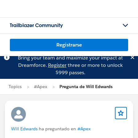
Trailblazer Community
Registrarse
Bring your team and maximize your impact at
Dreamforce.
Register
three or more to unlock
$999 passes.
Topics
#Apex
Pregunta de Will Edwards
Will Edwards
ha preguntado en
#Apex