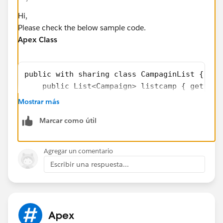
Hi,
Please check the below sample code.
Apex Class
public with sharing class CampaginList {
    public List<Campaign> listcamp { get; se
    public CampaginList(){
Mostrar más
    listcamp= new List<Campaign>();
Marcar como útil
    listcamps();
    }
public List<Campaign>  listcamps(){
Agregar un comentario
  listcamp=[select id, name ,StartDate,EndDa
Escribir una respuesta...
  return listcamp;
}
}
Apex
VisualForce Page: