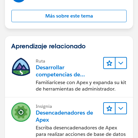
Más sobre este tema
<apex:page controller="CampaginList">
<apex:form >
<apex:pageBlock >
<apex:pageBlockTable value="{!listcamp}" var
Aprendizaje relacionado
<apex:column headerValue="Name">
<apex:outputfield value="{!c.name}"/>
Ruta
</apex:column>
Desarrollar
<apex:column headerValue="StartDate">
competencias de
<apex:outputfield value="{!c.StartDate}"/>
codificación Apex
Familiarícese con Apex y expanda su kit
</apex:column>
de herramientas de administrador.
<apex:column headerValue="EndDate">
<apex:outputfield value="{!c.EndDate}"/>
</apex:column>
Insignia
Desencadenadores de
</apex:pageBlockTable>
Apex
</apex:pageBlock>
Escriba desencadenadores de Apex
</apex:form>
para realizar acciones de base de datos
</apex:page>