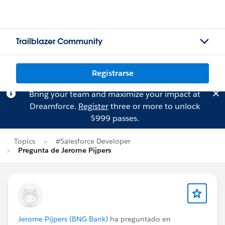
Trailblazer Community
Registrarse
Bring your team and maximize your impact at
Dreamforce.
Register
three or more to unlock
$999 passes.
Topics
#Salesforce Developer
Pregunta de Jerome Pijpers
Jerome Pijpers (BNG Bank)
ha preguntado en