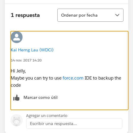
Ordenar
1 respuesta
Ordenar por fecha
Kai Herng Lau (WDCi)
14 nov. 2017 14:20
Hi Jelly,
Maybe you can try to use
force.com
IDE to backup the
code
Marcar como útil
Agregar un comentario
Escribir una respuesta...