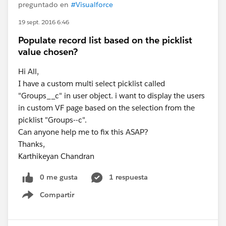
preguntado en
#Visualforce
19 sept. 2016 6:46
Populate record list based on the picklist
value chosen?
Hi All,
I have a custom multi select picklist called
"Groups__c" in user object. i want to display the users
in custom VF page based on the selection from the
picklist "Groups--c".
Can anyone help me to fix this ASAP?
Thanks,
Karthikeyan Chandran
0 me gusta
1 respuesta
Compartir
Show menu