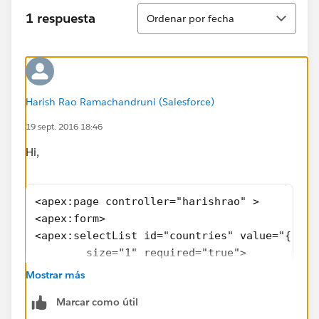
Ordenar
1 respuesta
Ordenar por fecha
Harish Rao Ramachandruni (Salesforce)
19 sept. 2016 18:46
Hi,
<apex:page controller="harishrao" >
<apex:form>
<apex:selectList id="countries" value="{!Gro
        size="1" required="true">
 <apex:selectOptions value="{!countries}"/>
Mostrar más
</apex:selectList>
Marcar como útil
<apex:commoundbutton value="show" action = "