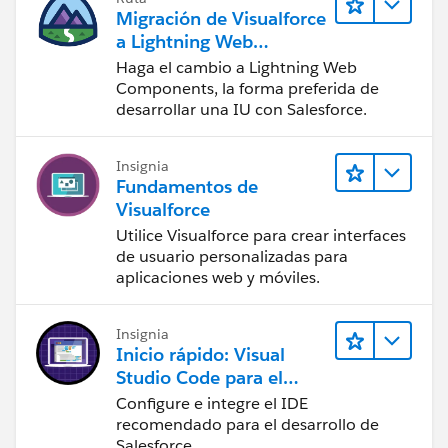
   return options;
Migración de Visualforce
}
a Lightning Web
public pagereference show (){
Components
Haga el cambio a Lightning Web
usa = [select id,name form user where Group_
Components, la forma preferida de
return null ;
desarrollar una IU con Salesforce.
}
}
Insignia
Fundamentos de
Use thiscode and any issue ask me ,
Visualforce
Regards,
Utilice Visualforce para crear interfaces
Harish.R
de usuario personalizadas para
aplicaciones web y móviles.
Insignia
Inicio rápido: Visual
Studio Code para el
desarrollo de Salesforce
Configure e integre el IDE
recomendado para el desarrollo de
Salesforce.