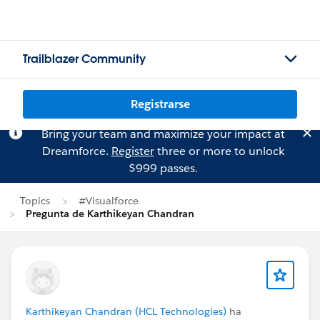
Trailblazer Community
Registrarse
Bring your team and maximize your impact at
Dreamforce.
Register
three or more to unlock
$999 passes.
Topics
#Visualforce
Pregunta de Karthikeyan Chandran
Karthikeyan Chandran (HCL Technologies)
ha