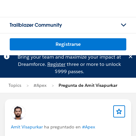
Trailblazer Community
Registrarse
Bring your team and maximize your impact at
Dreamforce.
Register
three or more to unlock
$999 passes.
Topics
#Apex
Pregunta de Amit Visapurkar
Amit Visapurkar
ha preguntado en
#Apex