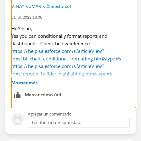
VINAY KUMAR K (Salesforce)
31 jul. 2022 18:06
Hi Ansari,
Yes you can conditionally format reports and
dashboards. Check below reference.
https://help.salesforce.com/s/articleView?
id=sf.bi_chart_conditional_formatting.htm&type=5
https://help.salesforce.com/s/articleView?
id=sf.reports_builder_highlighting.htm&type=5
Please mark as Best Answer if above information was
Mostrar más
helpful.
Marcar como útil
Thanks,
Agregar un comentario
Escribir una respuesta...