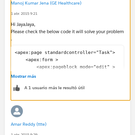
Manoj Kumar Jena (GE Healthcare)
1 abr. 2015 9:21
Hi JayaJaya,
Please check the below code it will solve your problem
.
<apex:page standardcontroller="Task">
    <apex:form >
        <apex:pageblock mode="edit" >
            <apex:pageblocksection >
Mostrar más
                <apex:inputfield value="{!Ta
A 1 usuario más le resultó útil
            </apex:pageblocksection>
        </apex:pageblock>
    </apex:form>
</apex:page>
**Please select it as best answer if it solve your
Amar Reddy (ttte)
problem to help others.
1 abr. 2015 9:29