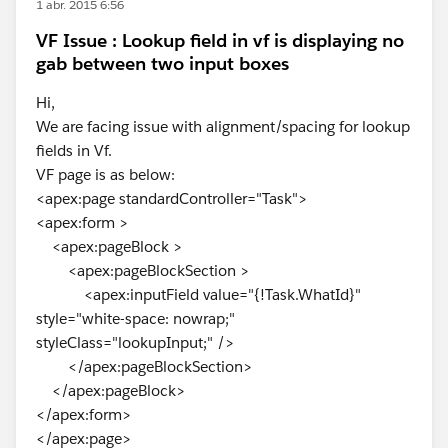
1 abr. 2015 6:56
VF Issue : Lookup field in vf is displaying no
gab between two input boxes
Hi,
We are facing issue with alignment/spacing for lookup
fields in Vf.
VF page is as below:
<apex:page standardController="Task">
<apex:form >
<apex:pageBlock >
<apex:pageBlockSection >
<apex:inputField value="{!Task.WhatId}"
style="white-space: nowrap;"
styleClass="lookupInput;" />
</apex:pageBlockSection>
</apex:pageBlock>
</apex:form>
</apex:page>