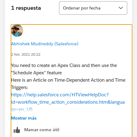
Ordenar
1 respuesta
Ordenar por fecha
Abhishek Mudireddy (Salesforce)
2 feb. 2021 20:22
You need to create an Apex Class and then use the
"Schedule Apex" feature
Here is an Article on Time-Dependent Action and Time
Triggers:
https://help.salesforce.com/HTViewHelpDoc?
id=workflow_time_action_considerations.htm&langua
ge=en_US
Let me know if it helps you and close your query by
Mostrar más
marking it as solved so that it can help others in the
Marcar como útil
future.