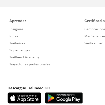
</apex:page>
Controller:
public class Opp {
    public String filter{get
    public List < Opportunit
        get;
        set;
    }
    string searchquery = 'se
    public Opp() {
        OppList2 = Database.
    }
    public void getresult() 
        searchquery = 'selec
        OppList2 = Database.
    }
}