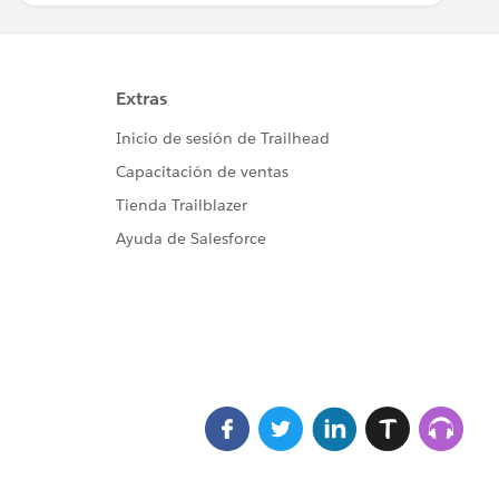
from Opportunity ';
m Opportunity where StageName = :filter ';