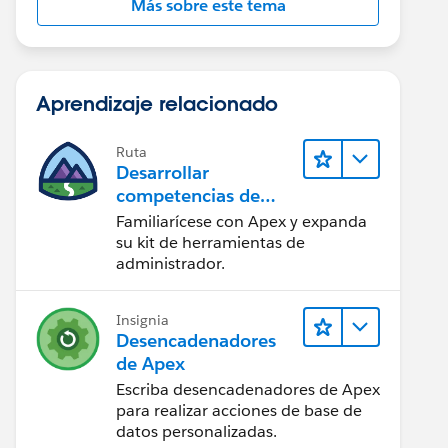
Más sobre este tema
Aprendizaje relacionado
Ruta
Desarrollar
competencias de
codificación Apex
Familiarícese con Apex y expanda
su kit de herramientas de
administrador.
Insignia
Desencadenadores
de Apex
Escriba desencadenadores de Apex
n" size="1" id="stagename">
para realizar acciones de base de
datos personalizadas.