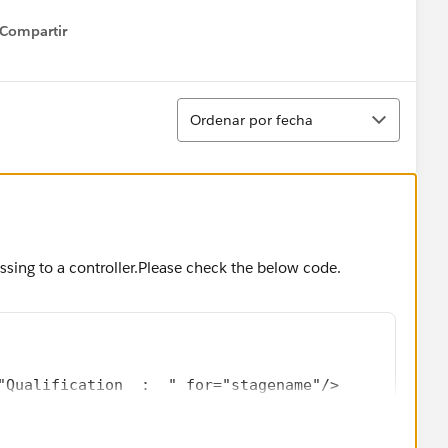
Compartir
how menu
Ordenar
Ordenar por fecha
assing to a controller.Please check the below code.
"Qualification  :  " for="stagename"/>
lect="false" value="{!filter}" label="Qualificatio
mValue="" itemLabel="--Select--"/>