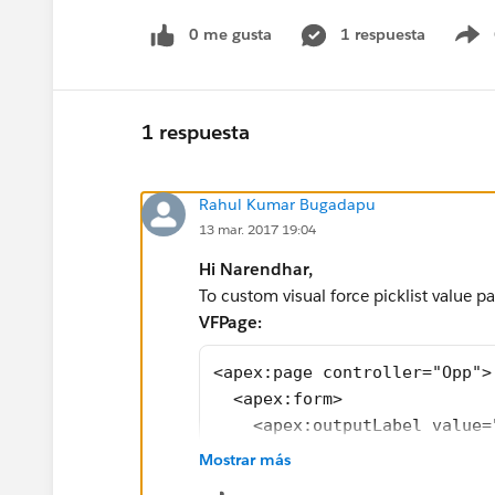
0 me gusta
1 respuesta
S
1 respuesta
Rahul Kumar Bugadapu
13 mar. 2017 19:04
Hi
Narendhar
,
To custom visual force picklist value p
VFPage:
<apex:page controller="Opp">
  <apex:form>
    <apex:outputLabel value=
    <apex:selectList multise
Mostrar más
      <apex:selectOption ite