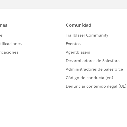
; set;}
y > OppList2 {
lect name,accountid,ownerid,closedate,Probability 
query(searchquery);
{
t name,accountid,ownerid,closedate,Probability fro
query(searchquery);