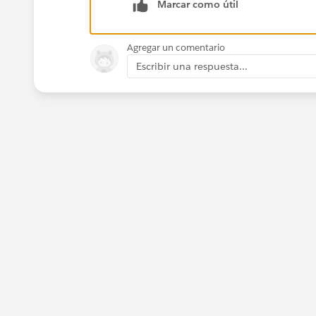
Marcar como útil
      <apex:selectOption ite
      <apex:selectOption ite
      <apex:actionSupport ev
Agregar un comentario
    </apex:selectList>
Escribir una respuesta...
    <apex:actionStatus id="s
      <apex:facet name="star
        <div>Loading Please 
      </apex:facet>
    </apex:actionStatus>
    <apex:pageBlock >
      <apex:pageBlockTable v
        <apex:column value="
        <apex:column value="
        <apex:column value="
        <apex:column value="
        <apex:column value="
      </apex:pageBlockTable>
    </apex:pageBlock>
  </apex:form>