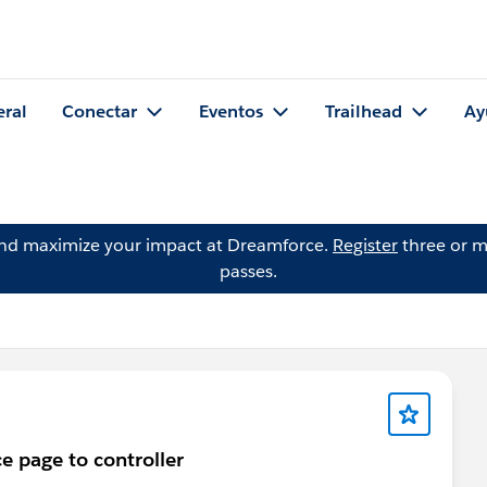
eral
Conectar
Eventos
Trailhead
Ay
and maximize your impact at Dreamforce.
Register
three or m
passes.
ce page to controller