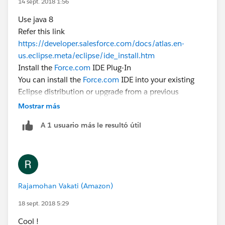
14 sept. 2018 1:56
Use java 8
Refer this link
https://developer.salesforce.com/docs/atlas.en-
us.eclipse.meta/eclipse/ide_install.htm
Install the
Force.com
IDE Plug-In
You can install the
Force.com
IDE into your existing
Eclipse distribution or upgrade from a previous
version.
Mostrar más
Before installing the
Force.com
IDE, ensure that you
A 1 usuario más le resultó útil
have these items installed on your workstation.
A supported operating system
Windows 7, 8, or 10
macOS 10.7, 10.8, 10.9, 10.10, or 10.11
Ubuntu 12.04 LTS or 14.04 LTS
Rajamohan Vakati (Amazon)
Java SE Development Kit (JDK), Runtime
Environment 8 (Java download page)
18 sept. 2018 5:29
Cool !