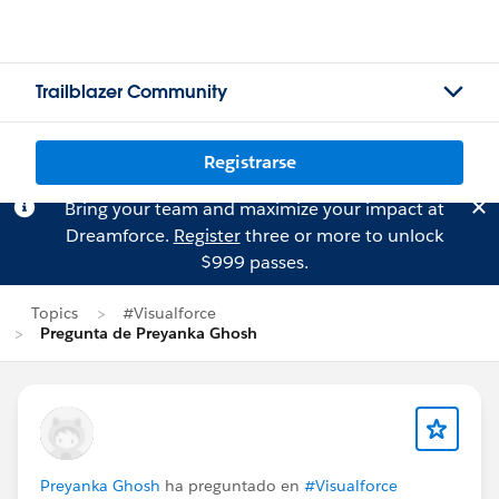
Trailblazer Community
Registrarse
Bring your team and maximize your impact at
Dreamforce.
Register
three or more to unlock
$999 passes.
Topics
#Visualforce
Pregunta de Preyanka Ghosh
Preyanka Ghosh
ha preguntado en
#Visualforce