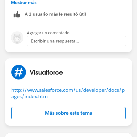
}
Mostrar más
</style>
A 1 usuario más le resultó útil
Let me know if it helps.
Thanks!
Agregar un comentario
Escribir una respuesta...
Visualforce
http://www.salesforce.com/us/developer/docs/p
ages/index.htm
Más sobre este tema