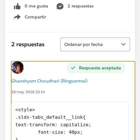
0 me gusta
2 respuestas
Compartir
Show menu
Ordenar
2 respuestas
Ordenar por fecha
Respuesta aceptada
Ghanshyam Choudhari (Ringcentral)
18 may. 2018 10:14
<style>
.slds-tabs_default__link{
text-transform: capitalize;
        font-size: 40px;
}