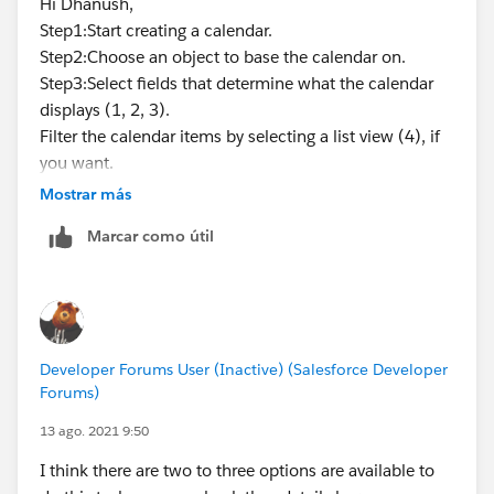
Hi Dhanush,
Step1:Start creating a calendar.
Step2:Choose an object to base the calendar on.
Step3:Select fields that determine what the calendar
displays (1, 2, 3).
Filter the calendar items by selecting a list view (4), if
you want.
You may visit this link :-
Mostrar más
https://help.salesforce.com/articleView?
Marcar como útil
id=sf.calendar_create.htm&type=5
Mark this as the best answer if you find solution.
Thank you!
Regards,
Suraj Tripathi
Developer Forums User (Inactive) (Salesforce Developer
Forums)
13 ago. 2021 9:50
I think there are two to three options are available to