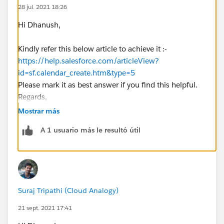
28 jul. 2021 18:26
Hi Dhanush,
Kindly refer this below article to achieve it :-
https://help.salesforce.com/articleView?
id=sf.calendar_create.htm&type=5
Please mark it as best answer if you find this helpful.
Regards,
Priya Ranjan
Mostrar más
A 1 usuario más le resultó útil
Suraj Tripathi (Cloud Analogy)
21 sept. 2021 17:41