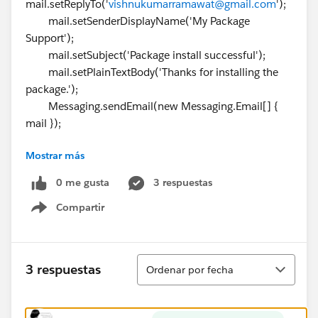
mail.setReplyTo('
vishnukumarramawat@gmail.com
');
mail.setSenderDisplayName('My Package
Support');
mail.setSubject('Package install successful');
mail.setPlainTextBody('Thanks for installing the
package.');
Messaging.sendEmail(new Messaging.Email[] {
mail });
Mostrar más
//Send mail to developer whenever new user
install it
0 me gusta
3 respuestas
toAddresses = new list<String>();
Compartir
Show menu
toAddresses.add('
vishnukumarramawat@gmail.com
');
mail = new Messaging.SingleEmailMessage();
Ordenar
3 respuestas
Ordenar por fecha
mail.setToAddresses(toAddresses);
mail.setReplyTo(u.Email);
mail.setSenderDisplayName('Twins Package