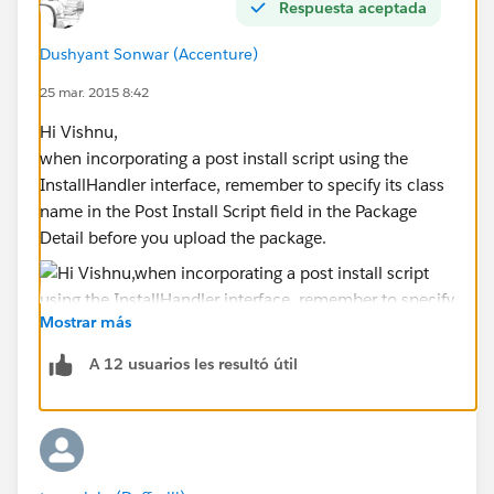
Respuesta aceptada
installed');
mail.setSubject('New user install successful');
Dushyant Sonwar (Accenture)
mail.setPlainTextBody('Username : '+
u.name
+
25 mar. 2015 8:42
'\n' +'Email : ' + u.email);
Messaging.sendEmail(new Messaging.Email[] {
Hi Vishnu,
mail });
when incorporating a post install script using the
}
InstallHandler interface, remember to specify its class
}
name in the Post Install Script field in the Package
Detail before you upload the package.
Mostrar más
A 12 usuarios les resultó útil
Hope this helps.