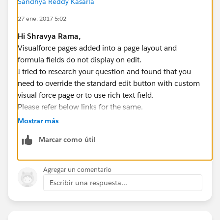
Sandhya Reddy Kasarla
27 ene. 2017 5:02
Hi Shravya Rama,
Visualforce pages added into a page layout and
formula fields do not display on edit.
I tried to research your question and found that you
need to override the standard edit button with custom
visual force page or to use rich text field.
Please refer below links for the same.
http://salesforce.stackexchange.com/questions/6840
Mostrar más
5/embed-a-visualforce-page-in-a-standard-edit-layout
Marcar como útil
https://success.salesforce.com/answers?
id=90630000000hUjZAAU
Agregar un comentario
https://success.salesforce.com/ideaView?
Escribir una respuesta...
id=087300000007vzr
Hope this helps you!