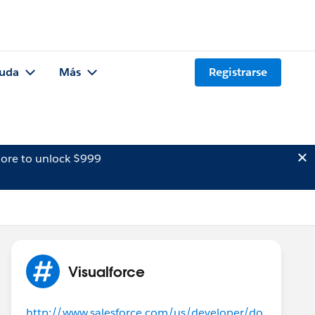
uda
Más
Registrarse
ore to unlock $999
Visualforce
http://www.salesforce.com/us/developer/do