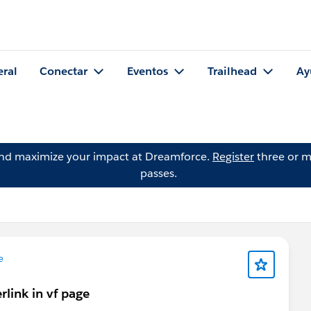
eral
Conectar
Eventos
Trailhead
Ay
and maximize your impact at Dreamforce.
Register
three or m
passes.
e
rlink in vf page