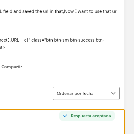
 field and saved the url in that,Now I want to use that url
ce().URL__c}" class="btn btn-sm btn-success btn-
/a>
Compartir
Show menu
Ordenar
Ordenar por fecha
Respuesta aceptada