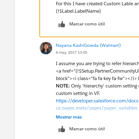
For this I have created Custom Lable an
{!$Label.LabelName}
Marcar como útil
Nayana KashiGowda (Walmart)
6 may. 2017 13:05
I assume you are trying to refer hierarc
<a href="{!$Setup.PartnerCommunityUR
block"><i class="fa fa-key fa-fw"></i>
NOTE:
Only 'hierarchy' custom setting c
custom setting in VF.
https://developer.salesforce.com/docs/
us.pages.meta/pages/pages_variables
Mostrar más
Marcar como útil