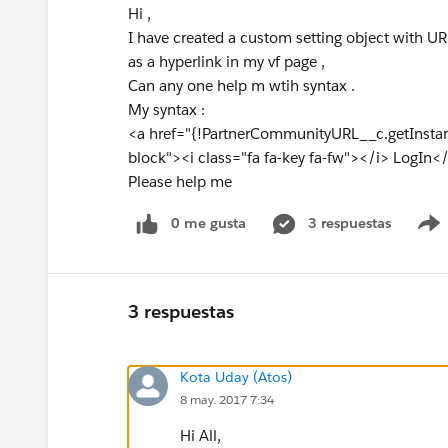
Hi ,
I have created a custom setting object with URL
as a hyperlink in my vf page ,
Can any one help m wtih syntax .
My syntax :
<a href="{!PartnerCommunityURL__c.getInstan
block"><i class="fa fa-key fa-fw"></i> LogIn<
Please help me
0 me gusta
3 respuestas
3 respuestas
Kota Uday (Atos)
8 may. 2017 7:34
Hi All,