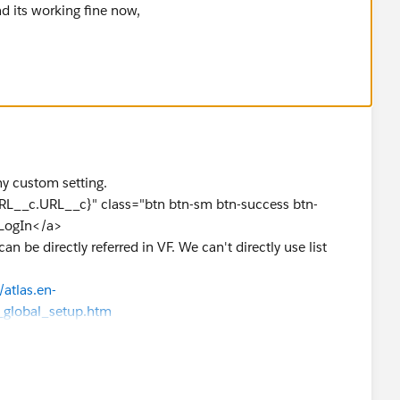
d its working fine now,
hy custom setting.
L__c.URL__c}" class="btn btn-sm btn-success btn-
 LogIn</a>
an be directly referred in VF. We can't directly use list
atlas.en-
_global_setup.htm