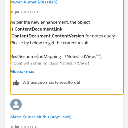
Pawan Kumar (Atlassian)
18 jul. 2018 12:01
As per the new enhancement, the object
is
ContentDocumentLink
,
ContentDocument
,
ContentVersion
for notes query.
Please try below to get the correct result.
---------------------
RestResource(urlMapping='/NotesListView/*')
global with sharing class NotesListView{
@HttpGet
Mostrar más
global static List<ContentDocumentLink>
A 1 usuario más le resultó útil
getNoteById() {
RestRequest req = RestContext.request;
RestResponse res = RestContext.response;
String Id=
req.requestURI.substring(req.requestURI.lastIndexOf('
ManojKumar Muthu (Appviewx)
/')+1);
List<ContentDocumentLink> result = [SELECT
18 jul. 2018 11:12