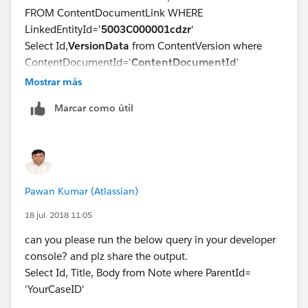
FROM ContentDocumentLink WHERE
LinkedEntityId='
5003C000001cdzr
'
Select Id,
VersionData
from ContentVersion where
ContentDocumentId='
ContentDocumentId
'
VersionData(from the second query)
will give you
Mostrar más
the body of the Note.
Marcar como útil
To get the Body as text string use below code.
String afterblob =
EncodingUtil.base64Encode(
VersionData
);
Pawan Kumar (Atlassian)
18 jul. 2018 11:05
can you please run the below query in your developer
console? and plz share the output.
Select Id, Title, Body from Note where ParentId=
'YourCaseID'