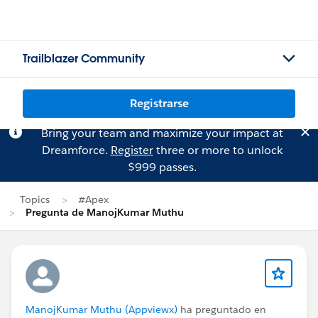
Trailblazer Community
Registrarse
Bring your team and maximize your impact at
Dreamforce.
Register
three or more to unlock
$999 passes.
Topics
#Apex
Pregunta de ManojKumar Muthu
ManojKumar Muthu (Appviewx)
ha preguntado en