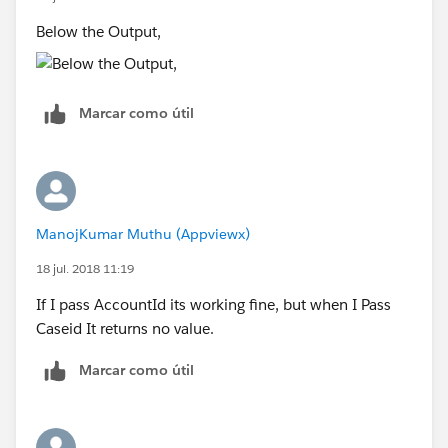
ContentDocumentId,ContentDocument.Title FROM
Below the Output,
ContentDocumentLink WHERE
LinkedEntityId=:Id];
return result;
}
Marcar como útil
}
--------------------------------
Please mark it best if it helps you. Thanks.
ManojKumar Muthu (Appviewx)
18 jul. 2018 11:19
If I pass AccountId its working fine, but when I Pass
Caseid It returns no value.
Marcar como útil