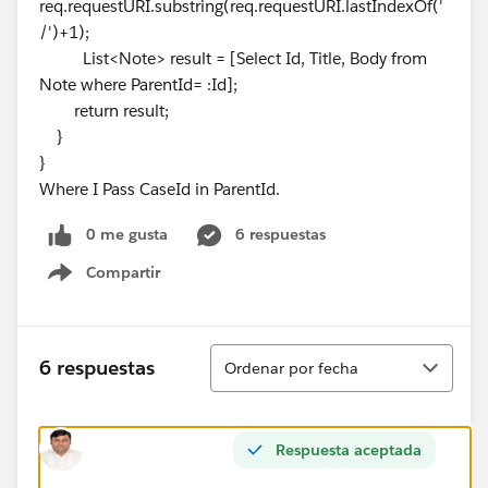
req.requestURI.substring(req.requestURI.lastIndexOf('
/')+1);
List<Note> result = [Select Id, Title, Body from
Note where ParentId= :Id];
return result;
}
}
Where I Pass CaseId in ParentId.
0 me gusta
6 respuestas
Compartir
Show menu
Ordenar
6 respuestas
Ordenar por fecha
Respuesta aceptada