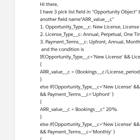
Hi there,
I have 3 pick list field in "Opportunity Object"
another field name"ARR_value__c"
1. Opportunity_Type__c: New License, Licens
2. License_Type__c: Annual, Perpetual, One T
3. Payment_Terms__c: Upfront, Annual, Monthl
and the condition is
If(Opportunity_Type__c='New License' && Lic
{
ARR_value__c = (Bookings__c/License_perio
}
else if(Opportunity_Type__c='New License' &&
&& Payment_Terms__c='Upfront' )
{
ARR_value__c = Bookings__c* 20%
}
else if(Opportunity_Type__c='New License' &
&& Payment_Terms__c='Monthly' )
{