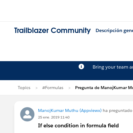
Trailblazer Community
Descripción gen
Bring your team 
Topics
#Formulas
Pregunta de ManojKumar M
ManojKumar Muthu (Appviewx)
ha preguntado
25 ene. 2019 11:40
If else condition in formula field