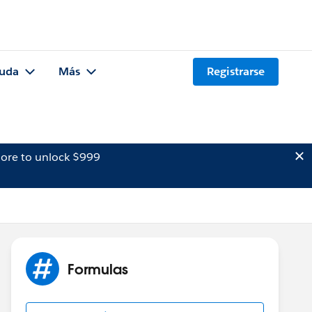
uda
Más
Registrarse
ore to unlock $999
Formulas