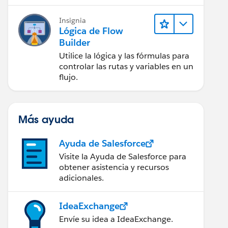
Insignia
Lógica de Flow
Builder
Utilice la lógica y las fórmulas para
controlar las rutas y variables en un
flujo.
Más ayuda
Ayuda de Salesforce
Visite la Ayuda de Salesforce para
obtener asistencia y recursos
adicionales.
ront', ARR_value__c = (Bookings__c/License_period_
IdeaExchange
__c)== 'Upfront', ARR_value__c  = Bookings__c* 20,
Envíe su idea a IdeaExchange.
ent_Terms__c)== 'Monthly', ARR_value__c = (Bookings