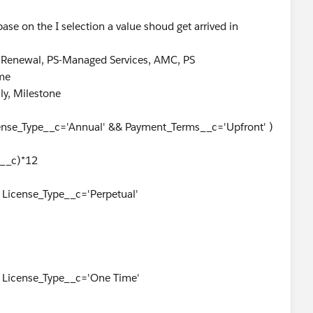
 base on the I selection a value shoud get arrived in
e Renewal, PS-Managed Services, AMC, PS
ime
y, Milestone
ense_Type__c='Annual' && Payment_Terms__c='Upfront' )
d__c)*12
 License_Type__c='Perpetual'
& License_Type__c='One Time'