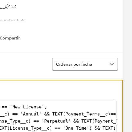
d__c)*12
number field
Compartir
how menu
Ordenar
Ordenar por fecha
 == 'New License',
e__c) == 'Annual' && TEXT(Payment_Terms__c)== 'Upf
cense_Type__c) == 'Perpetual' && TEXT(Payment_Terms
F(TEXT(License_Type__c) == 'One Time') && TEXT(Paym