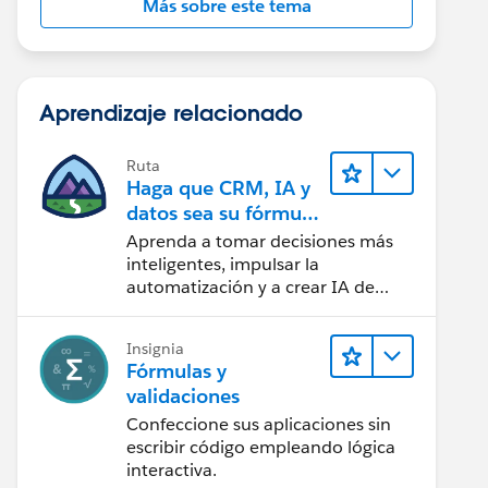
Más sobre este tema
Aprendizaje relacionado
Ruta
Haga que CRM, IA y
datos sea su fórmula
de confianza
Aprenda a tomar decisiones más
inteligentes, impulsar la
automatización y a crear IA de
confianza utilizando la tecnología y
los productos más populares de
Insignia
Salesforce.
Fórmulas y
validaciones
Confeccione sus aplicaciones sin
escribir código empleando lógica
interactiva.