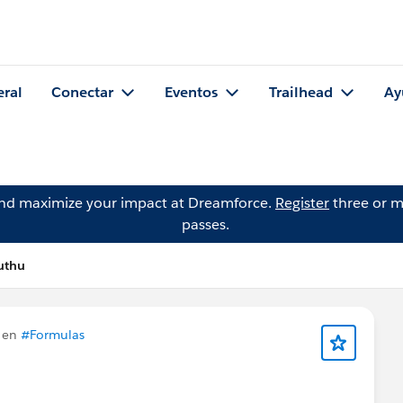
eral
Conectar
Eventos
Trailhead
Ay
and maximize your impact at Dreamforce.
Register
three or m
passes.
uthu
 en
#Formulas