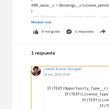
ARR_value__c = (Bookings__c/License_perio
}
note: Bookings__c and License_period__c are 
Mostrar más
TIA
0 me gusta
1 respuesta
S
1 respuesta
Lokesh Kumar (Google)
25 ene. 2019 12:49
IF(TEXT(Opportunity_Type__c)
	IF(TEXT(License_Typ
		IF(TEXT(Li
			I