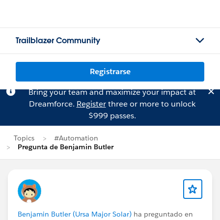
Trailblazer Community
Registrarse
Bring your team and maximize your impact at
Dreamforce.
Register
three or more to unlock
$999 passes.
Topics
#Automation
Pregunta de Benjamin Butler
Benjamin Butler (Ursa Major Solar)
ha preguntado en