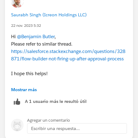
Saurabh Singh (Icreon Holdings LLC)
22 nov. 2023 5:32
Hi
@Benjamin Butler
,
Please refer to similar thread.
https://salesforce.stackexchange.com/questions/328
871/flow-builder-not-firing-up-after-approval-process
I hope this helps!
Thanks
Mostrar más
Saurabh
A 1 usuario más le resultó útil
Agregar un comentario
Escribir una respuesta...